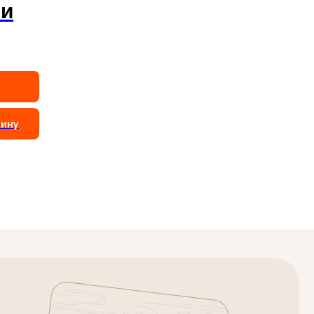
ти
зину