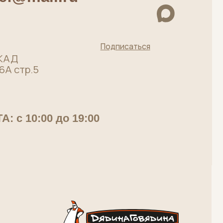
Мясная лавка от
московского
производителя