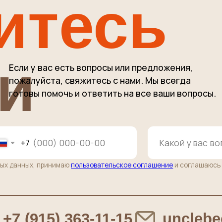
7
ных, принимаю
пользовательское соглашение
и соглашаюсь с
правилами
по
(915) 363-11-15
unclebeef@mai
ы по заказам
РОЗНИЦА / ОПТ / ПВЗ
од
г. Москва, 38-й километр МКАД
(внутренняя сторона) влд. 6А стр.5
(Башня около Ростикс)
•
район Ясенево
0
пОНЕДЕЛЬНИК-СУББОТА: с 10:00 