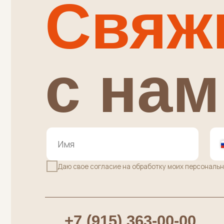
+
Даю свое согласие на обработку моих персональных дан
+7 (915) 363-00-00
+7 
Административные вопросы,
Вопрос
Вопросы по заказам
ПУНКТ ВЫДАЧИ ЗАКАЗОВ:
г. Москва, Осенний бульвар д.7 к.2 (вх
в здание справа от салона "Пальчики",
дверь напротив ПВЗ Яндекс Маркет)
•
м.Крылатское
среда и ПЯТНИЦА с 10:00 до 20:0