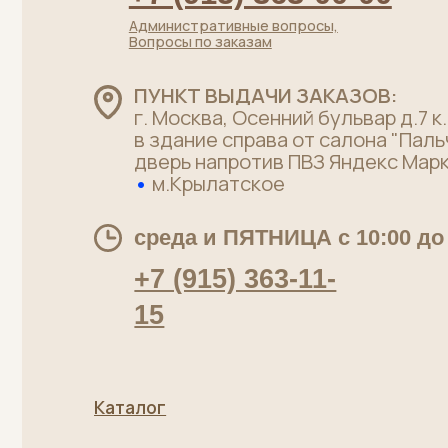
+7 (915) 363-11-
15
Каталог
Хиты
Говядина без кости
Стейки
Говядина на кости
Телятина
Субпродукты говяжьи
Су-вид
Полуфабрикаты
Пельмени
Лакомства для питомцев
Политика конфиденциальности
Пользов