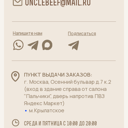
+7 (915) 363-11-14
Каталог
Хиты
Говядина без кости
Стейки
Говядина на кости
Су-вид
Полуфабрикаты
Телятина
Субпродукты говяжьи
Пельмени
Лакомства для питомцев
Меню
Главная
О нас
Качество
Для бизнеса
Как заказать, доставка и оплата
Договор оферты
Мясная лавка от
Политика конфиденциальности
московского
Пользовательское соглашение
производителя