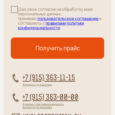
Напишите нам
Подписаться
ПУНКТ ВЫДАЧИ ЗАКАЗОВ:
г. Москва, Осенний бульвар д.7 к.2
(вход в здание справа от салона
"Пальчики", дверь напротив ПВЗ
Яндекс Маркет)
•
м.Крылатское
среда и ПЯТНИЦА с 10:00 до 20:00
+7 (915) 363-11-15
РОЗНИЦА / ОПТ / ПВЗ
г. Москва, 38-й километр МКАД
(внутренняя сторона) влд. 6А стр.5
(Башня около Ростикс)
•
район Ясенево
пОНЕДЕЛЬНИК-СУББОТА: с 10:00 до 19:00