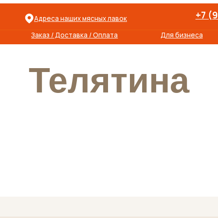
+7 (915) 363-00
Адреса наших мясных лавок
Заказать зво
Заказ / Доставка / Оплата
Для бизнеса
Контак
Телятина