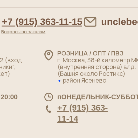
РОЗНИЦА / ОПТ / ПВЗ
од
г. Москва, 38-й километр МКАД
(внутренняя сторона) влд. 6А стр.5
(Башня около Ростикс)
•
район Ясенево
0
пОНЕДЕЛЬНИК-СУББОТА: с 10:00 
+7 (915) 363-
11-14
Меню
Главная
О нас
Качество
Для бизнеса