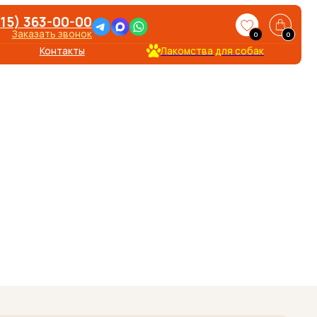
-00
нок
0
0
ты
Лакомства для собак