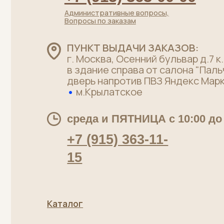
+7 (915) 363-11-
15
Каталог
Хиты
Говядина без кости
Стейки
Говядина на кости
Телятина
Субпродукты говяжьи
Су-вид
Полуфабрикаты
Пельмени
Лакомства для питомцев
Политика конфиденциальности
Пользов