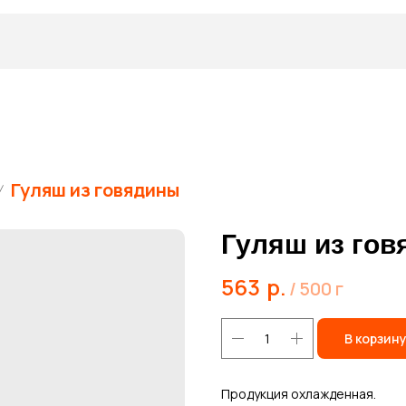
Гуляш из говядины
Гуляш из го
563
р.
/
500 г
В корзин
Продукция охлажденная.