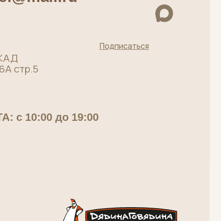
Мясная лавка от
московского
производителя