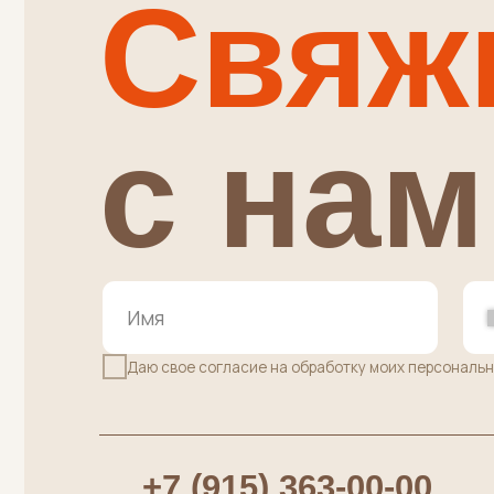
+
Даю свое согласие на обработку моих персональных дан
+7 (915) 363-00-00
+7 
Административные вопросы,
Вопрос
Вопросы по заказам
ПУНКТ ВЫДАЧИ ЗАКАЗОВ:
г. Москва, Осенний бульвар д.7 к.2 (вх
в здание справа от салона "Пальчики",
дверь напротив ПВЗ Яндекс Маркет)
•
м.Крылатское
среда и ПЯТНИЦА с 10:00 до 20:0