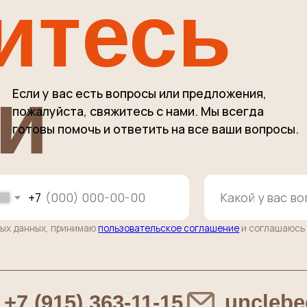
7
ных, принимаю
пользовательское соглашение
и соглашаюсь с
правилами
по
(915) 363-11-15
unclebeef@mai
ы по заказам
РОЗНИЦА / ОПТ / ПВЗ
од
г. Москва, 38-й километр МКАД
(внутренняя сторона) влд. 6А стр.5
(Башня около Ростикс)
•
район Ясенево
0
пОНЕДЕЛЬНИК-СУББОТА: с 10:00 