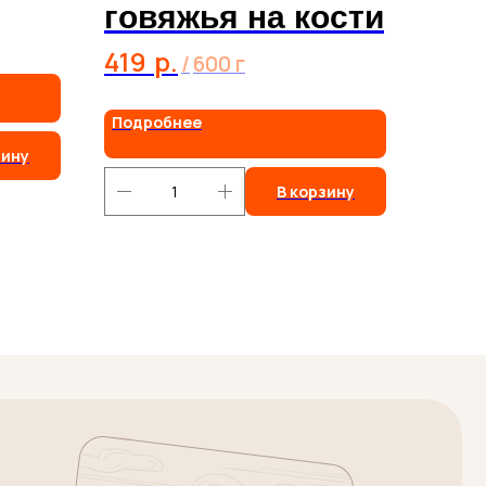
говяжья на кости
419
р.
/
600 г
Подробнее
зину
В корзину