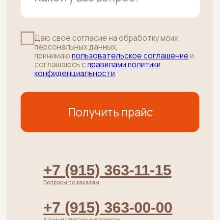
среда и ПЯТНИЦА с 10:00 до 20:00
+7 (915) 363-11-15
РОЗНИЦА / ОПТ / ПВЗ
г. Москва, 38-й километр МКАД
(внутренняя сторона) влд. 6А стр.5
(Башня около Ростикс)
•
район Ясенево
пОНЕДЕЛЬНИК-СУББОТА: с 10:00 до 19:00
+7 (915) 363-11-14
Каталог
Хиты
Говядина без кости
Стейки
Говядина на кости
Су-вид
Полуфабрикаты
Телятина
Субпродукты говяжьи
Пельмени
Лакомства для питомцев