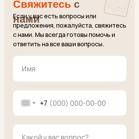
+7 (915) 363-11-15
Вопросы по заказам
+7 (915) 363-00-00
Административные вопросы,
Вопросы по заказам
unclebeef@mail.ru
Напишите нам
Подписаться
ПУНКТ ВЫДАЧИ ЗАКАЗОВ:
г. Москва, Осенний бульвар д.7 к.2
(вход в здание справа от салона
"Пальчики", дверь напротив ПВЗ
Яндекс Маркет)
•
м.Крылатское