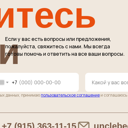
7
ных, принимаю
пользовательское соглашение
и соглашаюсь с
правилами
по
(915) 363-11-15
unclebeef@mai
ы по заказам
РОЗНИЦА / ОПТ / ПВЗ
од
г. Москва, 38-й километр МКАД
(внутренняя сторона) влд. 6А стр.5
(Башня около Ростикс)
•
район Ясенево
0
пОНЕДЕЛЬНИК-СУББОТА: с 10:00 