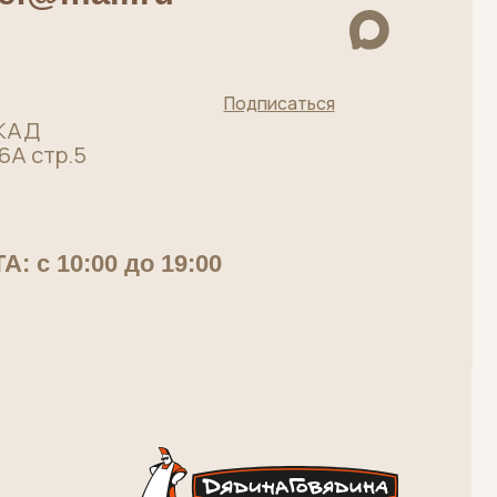
Мясная лавка от
московского
производителя