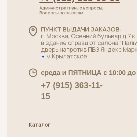
+7 (915) 363-11-
15
Каталог
Хиты
Говядина без кости
Стейки
Говядина на кости
Телятина
Субпродукты говяжьи
Су-вид
Полуфабрикаты
Пельмени
Лакомства для питомцев
Политика конфиденциальности
Пользов