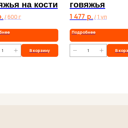
яжья на кости
говяжья
р.
1 477
р.
/
600 г
/
1 уп
бнее
Подробнее
В корзину
В кор
тесь
и
и у вас есть вопросы или предложения,
алуйста, свяжитесь с нами. Мы всегда
овы помочь и ответить на все ваши вопросы.