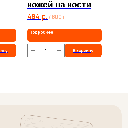
кожей на кости
484
р.
/
800 г
Подробнее
зину
В корзину