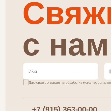
+
Даю свое согласие на обработку моих персональных дан
+7 (915) 363-00-00
+7 
Административные вопросы,
Вопрос
Вопросы по заказам
ПУНКТ ВЫДАЧИ ЗАКАЗОВ:
г. Москва, Осенний бульвар д.7 к.2 (вх
в здание справа от салона "Пальчики",
дверь напротив ПВЗ Яндекс Маркет)
•
м.Крылатское
среда и ПЯТНИЦА с 10:00 до 20:0