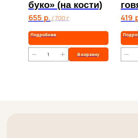
буко» (на кости)
гов
655
р.
419
/
700 г
Подробнее
Подро
В корзину
Свяжи
с нам
Есл
пож
гот