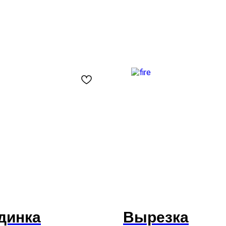
динка
Вырезка