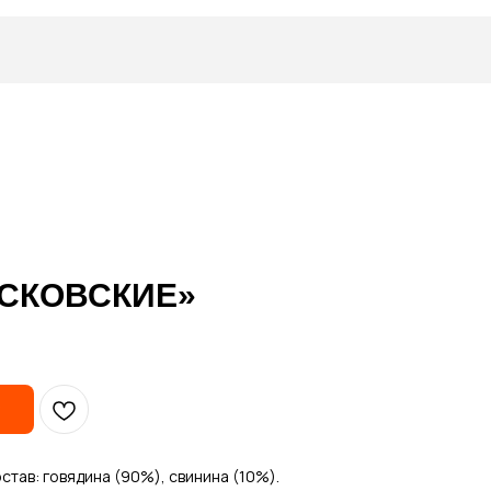
ОСКОВСКИЕ»
у
тав: говядина (90%), свинина (10%).