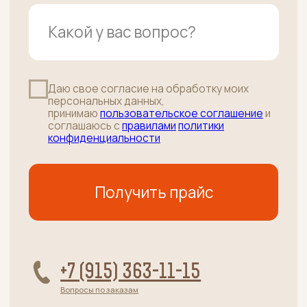
unclebeef@mail.ru
Напишите нам
Подписаться
ПУНКТ ВЫДАЧИ ЗАКАЗОВ:
г. Москва, Осенний бульвар д.7 к.2
(вход в здание справа от салона
"Пальчики", дверь напротив ПВЗ
Яндекс Маркет)
•
м.Крылатское
среда и ПЯТНИЦА с 10:00 до 20:00
+7 (915) 363-11-15
РОЗНИЦА / ОПТ / ПВЗ
г. Москва, 38-й километр МКАД
(внутренняя сторона) влд. 6А стр.5
(Башня около Ростикс)