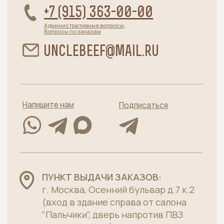
•
район Ясенево
пОНЕДЕЛЬНИК-СУББОТА: с 10:00 до 19:00
+7 (915) 363-11-14
Каталог
Хиты
Говядина без кости
Стейки
Говядина на кости
Су-вид
Полуфабрикаты
Телятина
Субпродукты говяжьи
Пельмени
Лакомства для питомцев
Меню
Главная
О нас
Качество
Для бизнеса
Как заказать, доставка и оплата