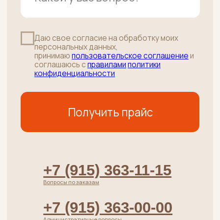
среда и ПЯТНИЦА с 10:00 до 20:00
+7 (915) 363-11-15
РОЗНИЦА / ОПТ / ПВЗ
г. Москва, 38-й километр МКАД
(внутренняя сторона) влд. 6А стр.5
(Башня около Ростикс)
•
район Ясенево
пОНЕДЕЛЬНИК-СУББОТА: с 10:00 до 19:00
+7 (915) 363-11-14
Каталог
Хиты
Говядина без кости
Стейки
Говядина на кости
Су-вид
Полуфабрикаты
Телятина
Субпродукты говяжьи
Пельмени
Лакомства для питомцев