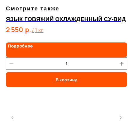
Смотрите также
ЯЗЫК ГОВЯЖИЙ ОХЛАЖДЕННЫЙ СУ-ВИД
2 550
р.
/
1 кг
Подробнее
В корзину
Свяжитесь
с
Если у вас есть вопросы или
нами
предложения, пожалуйста, свяжитесь