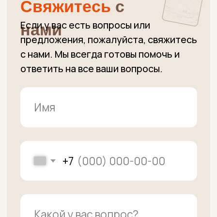
+7 (915) 363-11-15
Вопросы по заказам
+7 (915) 363-00-00
Административные вопросы,
Вопросы по заказам
unclebeef@mail.ru
Напишите нам
Подписаться
ПУНКТ ВЫДАЧИ ЗАКАЗОВ:
г. Москва, Осенний бульвар д.7 к.2
(вход в здание справа от салона
"Пальчики", дверь напротив ПВЗ
Яндекс Маркет)
•
м.Крылатское