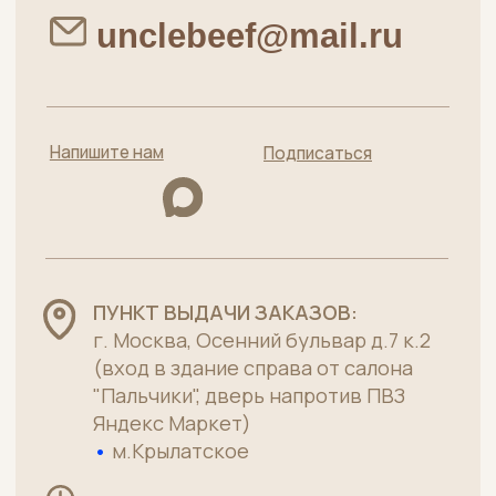
+7 (915) 363-11-14
Каталог
Хиты
Говядина без кости
Стейки
Говядина на кости
Су-вид
Полуфабрикаты
Телятина
Субпродукты говяжьи
Пельмени
Лакомства для питомцев
Меню
Главная
О нас
Качество
Для бизнеса
Как заказать, доставка и оплата
Договор оферты
Мясная лавка от
Политика конфиденциальности
московского
Пользовательское соглашение