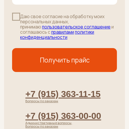
Напишите нам
Подписаться
ПУНКТ ВЫДАЧИ ЗАКАЗОВ:
г. Москва, Осенний бульвар д.7 к.2
(вход в здание справа от салона
"Пальчики", дверь напротив ПВЗ
Яндекс Маркет)
•
м.Крылатское
среда и ПЯТНИЦА с 10:00 до 20:00
+7 (915) 363-11-15
РОЗНИЦА / ОПТ / ПВЗ
г. Москва, 38-й километр МКАД
(внутренняя сторона) влд. 6А стр.5
(Башня около Ростикс)
•
район Ясенево
пОНЕДЕЛЬНИК-СУББОТА: с 10:00 до 19:00